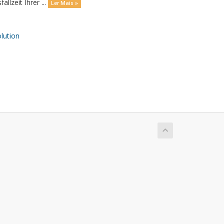
llzeit Ihrer ...
Ler Mais »
ution