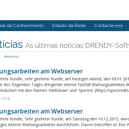
ase de Conhecimento
Estado da Rede
Contacte-nos
ícias
As últimas notícias DRENDY-Sof
Anúncios
ungsarbeiten am Webserver
ehrte Kundin, sehr geehrter Kunde, am heutigen Abend, den 09.01.201
r des folgenden Tages dringende interne Notfall-Wartungsarbeiten dur
itslücken mit den Namen 'Meltdown' und 'Spectre' (https://spectreatta
n 2018
ungsarbeiten am Webserver
ehrte Kundin, Sehr geehrter Kunde, am Samstag den 16.12.2015, werde
ages interne Wartungsarbeiten durchführen. Davon betroffen ist Ihre