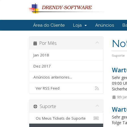
Área do Cliente
Loja
Anúncios
B
Not
Por Mês
Jan 2018
Suporte
Dez 2017
Wart
Anúncios anteriores...
Sehr ge
09:00 Uh
Ver RSS Feed
Sicherhe
9th Ja
Suporte
Wart
Sehr ge
Os Meus Tickets de Suporte
folge T