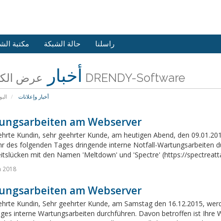
راسلنا
حالة الشبكة
مكتبة الش
أخبار
عرض الكل من DRENDY-Software
أخبار وإعلانات
البو
ungsarbeiten am Webserver
ehrte Kundin, sehr geehrter Kunde, am heutigen Abend, den 09.01.201
r des folgenden Tages dringende interne Notfall-Wartungsarbeiten dur
itslücken mit den Namen 'Meltdown' und 'Spectre' (https://spectreatta
n 2018
ungsarbeiten am Webserver
ehrte Kundin, Sehr geehrter Kunde, am Samstag den 16.12.2015, werde
ages interne Wartungsarbeiten durchführen. Davon betroffen ist Ihre