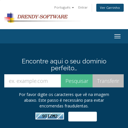
Português
Entrar
Ver Carrinho
Togg
navig
Encontre aqui o seu domínio
perfeito…
Por favor digite os caracteres que vê na imagem
abaixo. Este passo é necessário para evitar
encomendas fraudulentas.