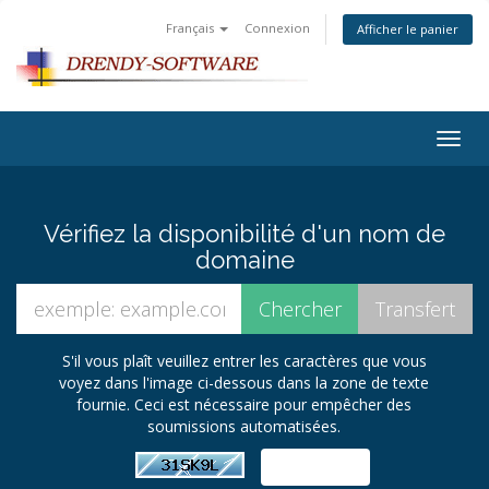
Français
Connexion
Afficher le panier
Togg
navig
Vérifiez la disponibilité d'un nom de
domaine
S'il vous plaît veuillez entrer les caractères que vous
voyez dans l'image ci-dessous dans la zone de texte
fournie. Ceci est nécessaire pour empêcher des
soumissions automatisées.