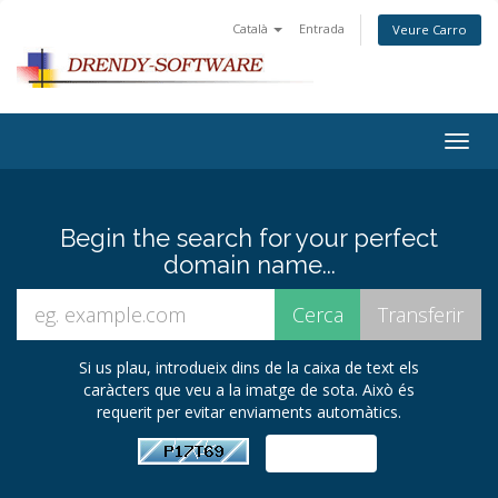
Català
Entrada
Veure Carro
Togg
navig
Begin the search for your perfect
domain name...
Si us plau, introdueix dins de la caixa de text els
caràcters que veu a la imatge de sota. Això és
requerit per evitar enviaments automàtics.